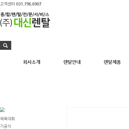
고객센터
031.796.6907
회사소개
렌탈안내
렌탈제품
테
각종 행사의 기획부터 설치, 운
체육대회
기공식