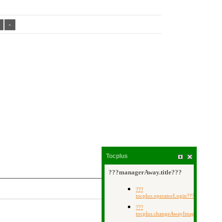
+
-
Tocplus