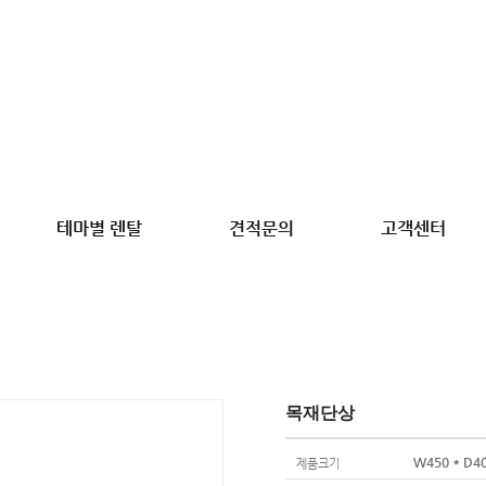
테마별 렌탈
견적문의
고객센터
기획부터 설치, 운영, 철거등 신속하고 정확한 서비스로 고객만족을
목재단상
W450 * D40
제품크기