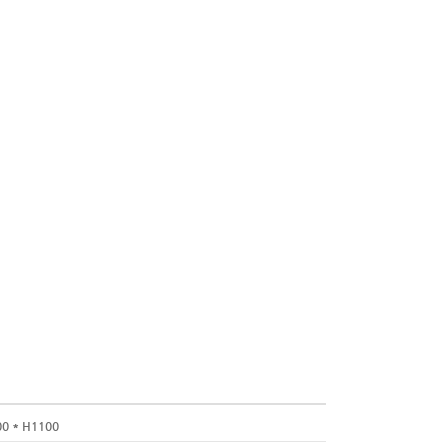
행사/전시, 체육대회, 기공식 등
테마별 렌탈서비스
 약속드립니다.
0 * H1100