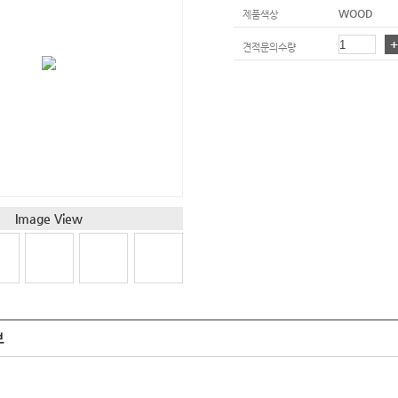
WOOD
제품색상
견적문의수량
Image View
보